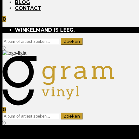
BLOG
CONTACT
0
WINKELMAND IS LEEG.
0