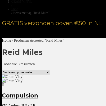
GRAM VINYL
/
Shop
/
Items met tag “Reid Miles”
GRATIS verzonden boven €50 in NL
Home
/ Producten getagged “Reid Miles”
Reid Miles
Gesorteerd
Toont alle 3 resultaten
op
nieuwste
Compulsion
€
52
Andrew Hill • LP