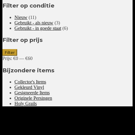
Filter op conditie
Nieuw
(11)
Gebruikt - als nieuw
(3)
Gebruikt - in goede staat
(6)
Filter op prijs
Min.
Max.
Filter
prijs
prijs
Prijs:
€0
—
€60
Bijzondere items
Collector's Items
Gekleurd Vinyl
Gesigneerde Items
Originele Persingen
Holy Grails