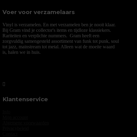
Voer voor verzamelaars
Vinyl is verzamelen. En met verzamelen ben je nooit klaar.
Bij Gram vind je collector's items en tijdloze klassiekers.
Rariteiten en verplichte nummers. Gram heeft een
zorgvuldig samengesteld assortiment van funk tot punk, soul
tot jazz, mainstream tot metal.
Alleen wat de moeite waard
is, halen we in huis.
Klantenservice
Info
Mijn account
Algemene voorwaarden
Privacybeleid
Contact