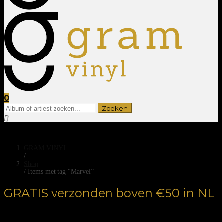
0
GRAM VINYL
/
Shop
/
Items met tag “Marvel”
GRATIS verzonden boven €50 in NL