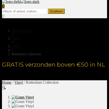
0
GRAM VINYL
/
Shop
/
Vinyl
/
Rotterdam Collection
GRATIS verzonden boven €50 in NL
Home
/
Vinyl
/ Rotterdam Collection
🔍