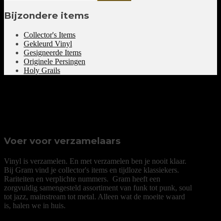
Bijzondere items
Collector's Items
Gekleurd Vinyl
Gesigneerde Items
Originele Persingen
Holy Grails
Voer voor verzamelaars
Vinyl is verzamelen. En met verzamelen ben je nooit klaar.
Bij Gram vind je collector's items en tijdloze klassiekers.
Rariteiten en verplichte nummers. Gram heeft een
zorgvuldig samengesteld assortiment van funk tot punk, soul
tot jazz, mainstream tot metal.
Alleen wat de moeite waard
is, halen we in huis.