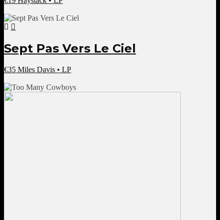
€
19
Haystack • LP
Sept Pas Vers Le Ciel
€
35
Miles Davis • LP