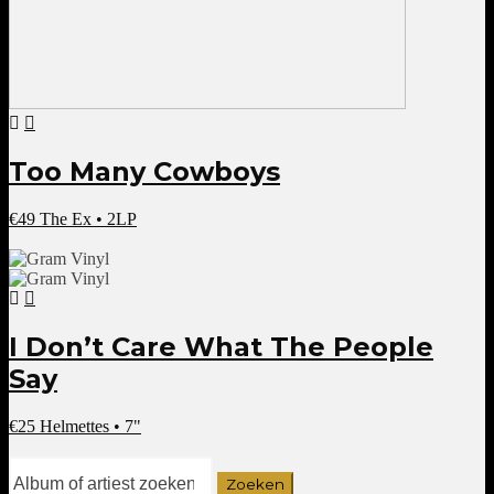
Too Many Cowboys
€
49
The Ex • 2LP
I Don’t Care What The People
Say
€
25
Helmettes • 7"