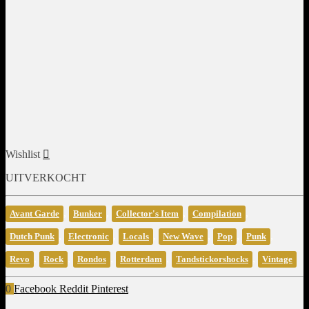
Wishlist
UITVERKOCHT
,
,
,
,
Avant Garde
Bunker
Collector's Item
Compilation
,
,
,
,
,
,
Dutch Punk
Electronic
Locals
New Wave
Pop
Punk
,
,
,
,
,
Revo
Rock
Rondos
Rotterdam
Tandstickorshocks
Vintage
0
Facebook
Reddit
Pinterest